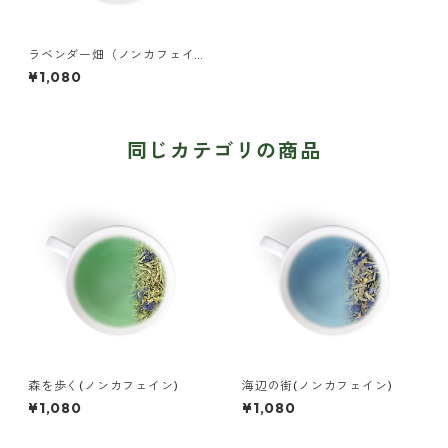
ラベンダー畑（ノンカフェイ
ン）
¥1,080
同じカテゴリの商品
森を歩く(ノンカフェイン)
海辺の街(ノンカフェイン)
¥1,080
¥1,080