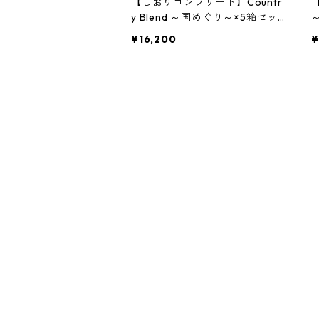
【しおりコンプリート】Countr
【
y Blend ～国めぐり～×5箱セッ
ト【神威なつきデザイン】
¥16,200
¥