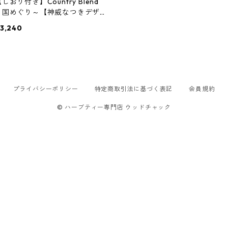
しおり付き】Country Blend
～国めぐり～【神威なつきデザ
イン】
3,240
プライバシーポリシー
特定商取引法に基づく表記
会員規約
© ハーブティー専門店 ウッドチャック