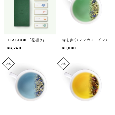
TEA BOOK 『花綴り』
森を歩く(ノンカフェイン)
¥3,240
¥1,080