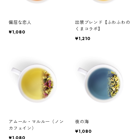
偏屈な恋人
出禁ブレンド【ふわふわの
くまコラボ】
¥1,080
¥1,210
アムール・マルルー（ノン
夜の海
カフェイン）
¥1,080
¥1,080