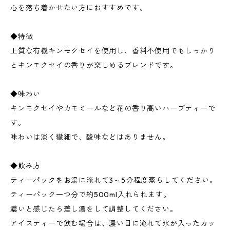
心を落ち着かせたい方におすすめです。
◆特徴
上質な有機キンモクセイを使用し、香料不使用でもしっかり
とキンモクセイの香りが楽しめるブレンドです。
◆味わい
キンモクセイやカモミールなど花の香り高いハーブティーで
す。
味わいは淡く繊細で、酸味などはありません。
◆飲み方
ティーパックをお湯に淹れて3～5分程度蒸らしてください。
ティーパック一つ分で約500ml入れられます。
濃いと感じたら差し湯をして調整してください。
アイスティーで飲む場合は、濃い目に淹れて氷が入ったカッ