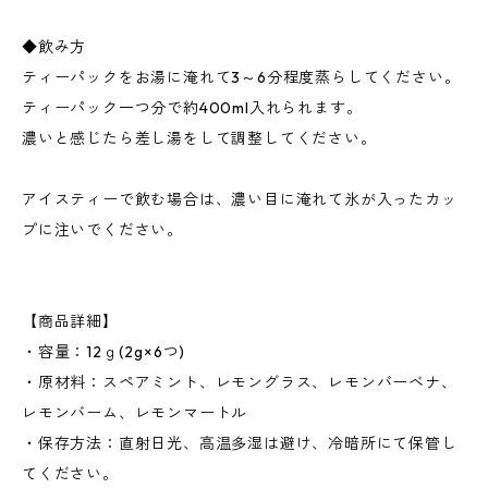
◆飲み方
ティーパックをお湯に淹れて3～6分程度蒸らしてください。
ティーパック一つ分で約400ml入れられます。
濃いと感じたら差し湯をして調整してください。
アイスティーで飲む場合は、濃い目に淹れて氷が入ったカッ
プに注いでください。
【商品詳細】
・容量：12ｇ(2g×6つ)
・原材料：スペアミント、レモングラス、レモンバーベナ、
レモンバーム、レモンマートル
・保存方法：直射日光、高温多湿は避け、冷暗所にて保管し
てください。